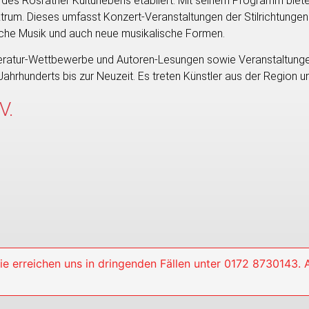
e des Rösrather Kulturlebens etabliert. Mit seinem Programm biet
ktrum. Dieses umfasst Konzert-Veranstaltungen der Stilrichtungen 
ische Musik und auch neue musikalische Formen.
ratur-Wettbewerbe und Autoren-Lesungen sowie Veranstaltungen
hrhunderts bis zur Neuzeit. Es treten Künstler aus der Region un
V.
ie erreichen uns in dringenden Fällen unter 0172 8730143.