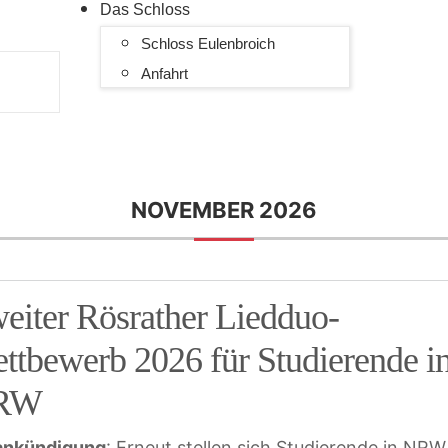
Das Schloss
Schloss Eulenbroich
Anfahrt
NOVEMBER 2026
eiter Rösrather Liedduo-
ttbewerb 2026 für Studierende i
RW
ankündigung
: Erneut stellen sich Studierende in NRW