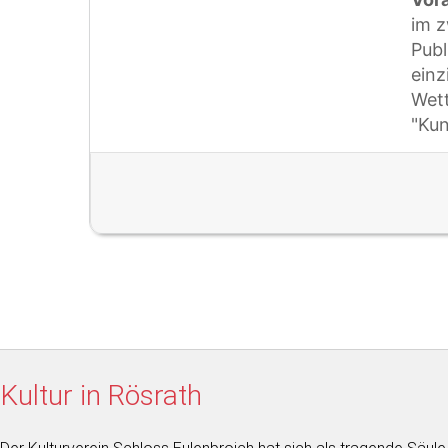
im 
Pub
einz
Wett
"Kun
Kultur in Rösrath