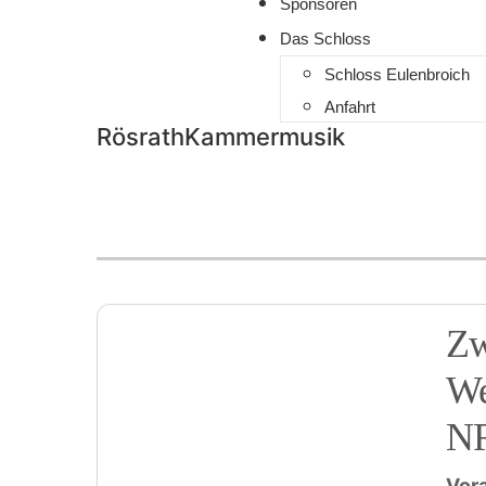
Sponsoren
Das Schloss
Schloss Eulenbroich
Anfahrt
RösrathKammermusik
Zw
We
N
Vor