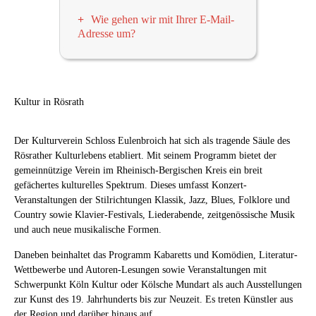
Wir informieren in regelmässigen
Wie gehen wir mit Ihrer E-Mail-
Abständen – etwa 1-2x pro Monat –
Adresse um?
per E-Mail-Newsletter über
Wir versichern ausdrücklich, dass ihre
Veranstaltungen und Termine des
E-Mail-Adresse außer an unseren E-
Kulturvereins. Möchten Sie ebenfalls
Mail-Dienstleister
Brevo (vormals:
informiert werden, dann tragen Sie
Sendinblue / Newsletter2Go)
unter
Kultur in Rösrath
Ihre E-Mail-Adresse bitte in das oben
keinen Umständen an sonstige Dritte
angegebene Feld ein und klicken
weitergegeben wird und ausnahmslos
anschließend auf
Absenden
.
Der Kulturverein Schloss Eulenbroich hat sich als tragende Säule des
für den Versand unseres Newsletters
Rösrather Kulturlebens etabliert. Mit seinem Programm bietet der
an Sie verwendet werden wird (sowie
Um Missbrauch vorzubeugen, erhalten
gemeinnützige Verein im Rheinisch-Bergischen Kreis ein breit
gegebenenfalls – sofern Sie Mitglied
Sie unmittelbar nach Ihrer Anmeldung
gefächertes kulturelles Spektrum. Dieses umfasst Konzert-
im Kulturverein sind – für die
für unseren Newsletter eine E-Mail an
Veranstaltungen der Stilrichtungen Klassik, Jazz, Blues, Folklore und
Übermittlung von Mitteilungen
die von Ihnen angegebene E-Mail-
Country sowie Klavier-Festivals, Liederabende, zeitgenössische Musik
unseren Verein betreffend). Die
Adresse, in der Sie Ihre Registrierung
und auch neue musikalische Formen.
Empfänger-Datenbank für unseren E-
bitte bestätigen. Erst nach erfolgter
Daneben beinhaltet das Programm Kabaretts und Komödien, Literatur-
Mail-Newsletter wird bei unserem E-
Bestätigung Ihrer Registrierung wird
Wettbewerbe und Autoren-Lesungen sowie Veranstaltungen mit
Mail-Dienstleister Brevo (vormals:
Ihre E-Mail-Adresse in unseren
Schwerpunkt Köln Kultur oder Kölsche Mundart als auch Ausstellungen
Sendinblue/Newsletter2Go) gehostet.
Verteiler aufgenommen. Mittels dieser
zur Kunst des 19. Jahrhunderts bis zur Neuzeit. Es treten Künstler aus
Die Server und Datenbanken des
2-Schritt-Authentifizierung schliessen
der Region und darüber hinaus auf.