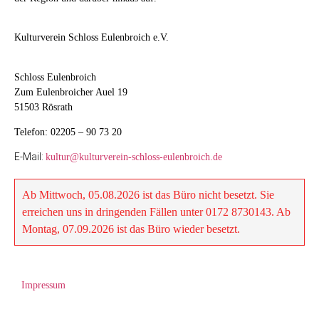
Anbieters befinden sich ausnahmslos
wir eine missbräuchliche Nutzung
in der EU. Informationen zur
Ihrer E-Mail-Adresse durch Dritte
Sicherheit der Empfänger-Daten
Kulturverein Schloss Eulenbroich e.V.
kategorisch aus.
können Sie hier einsehen:
Wo werden
die Empfängerdaten gespeichert
.
Schloss Eulenbroich
Zum Eulenbroicher Auel 19
Sollten Sie unseren E-Mail-Newsletter
51503 Rösrath
nicht mehr beziehen wollen, so finden
Sie im Fussbereich eines jeden
Telefon: 02205 – 90 73 20
Newsletters einen Abmelde-Link, mit
E-Mail:
kultur@kulturverein-schloss-eulenbroich.de
dem Sie Ihre E-Mail-Adresse jederzeit
wieder aus der Newsletter-Empfänger-
Datenbank austragen können. Sobald
Ab Mittwoch, 05.08.2026 ist das Büro nicht besetzt. Sie
Sie die Abmeldung vornehmen, wird
erreichen uns in dringenden Fällen unter 0172 8730143. Ab
Ihre E-Mail-Adresse vollständig und
Montag, 07.09.2026 ist das Büro wieder besetzt.
unwiderruflich aus der Empfänger-
Datenbank gelöscht und Sie erhalten
keine weiteren Newsletter von uns.
Wir speichern und verwahren keinerlei
Impressum
Kopien der Datenbank.