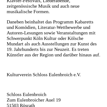
Klavier-Festivals, Liederabende,
befinden sich ausnahmslos in der EU.
Nutzung Ihrer E-Mail-Adresse durch
zeitgenössische Musik und auch neue
Informationen zur Sicherheit der
Dritte kategorisch aus.
Empfänger-Daten können Sie hier
musikalische Formen.
einsehen:
Wo werden die Empfängerdaten
Daneben beinhaltet das Programm Kabaretts
gespeichert
.
und Komödien, Literatur-Wettbewerbe und
Sollten Sie unseren E-Mail-Newsletter
Autoren-Lesungen sowie Veranstaltungen mit
nicht mehr beziehen wollen, so finden Sie
Schwerpunkt Köln Kultur oder Kölsche
im Fussbereich eines jeden Newsletters
Mundart als auch Ausstellungen zur Kunst des
einen Abmelde-Link, mit dem Sie Ihre E-
19. Jahrhunderts bis zur Neuzeit. Es treten
Mail-Adresse jederzeit wieder aus der
Künstler aus der Region und darüber hinaus auf.
Newsletter-Empfänger-Datenbank
austragen können. Sobald Sie die
Abmeldung vornehmen, wird Ihre E-
Mail-Adresse vollständig und
Kulturverein Schloss Eulenbroich e.V.
unwiderruflich aus der Empfänger-
Datenbank gelöscht und Sie erhalten
keine weiteren Newsletter von uns. Wir
Schloss Eulenbroich
speichern und verwahren keinerlei Kopien
Zum Eulenbroicher Auel 19
der Datenbank.
51503 Rösrath