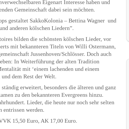
unverwechselbaren Eigenart Interesse haben und
renden Gemeinschaft dabei sein möchten.
ops gestaltet SakkoKolonia – Bettina Wagner und
und anderen kölschen Liedern”.
ires bilden die schönsten kölschen Lieder, vor
derts mit bekannteren Titeln von Willi Ostermann,
gemeinschaft Jussenhoven/Schlösser. Doch auch
ben: In Weiterführung der alten Tradition
Mentalität mit ‘einem lachenden und einem
 und dem Rest der Welt.
 ständig erweitert, besonders die älteren und ganz
kamen zu den bekannteren Evergreens hinzu.
hrhundert. Lieder, die heute nur noch sehr selten
n entrissen werden.
. VVK 15,50 Euro, AK 17,00 Euro.