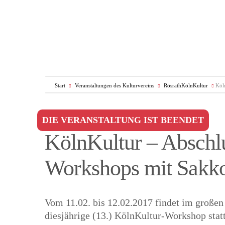
Start
Veranstaltungen des Kulturvereins
RösrathKölnKultur
Köl
DIE VERANSTALTUNG IST BEENDET
KölnKultur – Abschlu
Workshops mit Sakk
Vom 11.02. bis 12.02.2017 findet im große
diesjährige (13.) KölnKultur-Workshop statt.