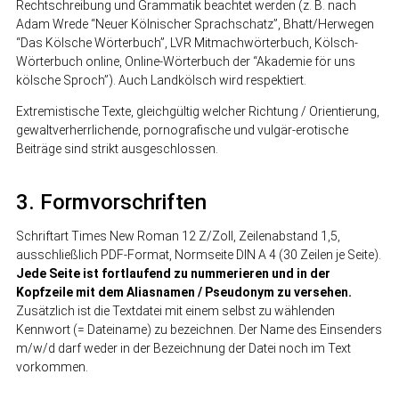
Rechtschreibung und Grammatik beachtet werden (z. B. nach
Adam Wrede “Neuer Kölnischer Sprachschatz”, Bhatt/Herwegen
“Das Kölsche Wörterbuch”, LVR Mitmachwörterbuch, Kölsch-
Wörterbuch online, Online-Wörterbuch der “Akademie för uns
kölsche Sproch”). Auch Landkölsch wird respektiert.
Extremistische Texte, gleichgültig welcher Richtung / Orientierung,
gewaltverherrlichende, pornografische und vulgär-erotische
Beiträge sind strikt ausgeschlossen.
3. Formvorschriften
Schriftart Times New Roman 12 Z/Zoll, Zeilenabstand 1,5,
ausschließlich PDF-Format, Normseite DIN A 4 (30 Zeilen je Seite).
Jede Seite ist fortlaufend zu nummerieren und in der
Kopfzeile mit dem Aliasnamen / Pseudonym zu versehen.
Zusätzlich ist die Textdatei mit einem selbst zu wählenden
Kennwort (= Dateiname) zu bezeichnen. Der Name des Einsenders
m/w/d darf weder in der Bezeichnung der Datei noch im Text
vorkommen.