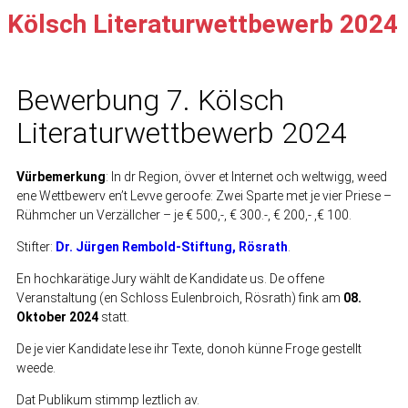
Kölsch Literaturwettbewerb 2024
Bewerbung 7. Kölsch
Literaturwettbewerb 2024
Vürbemerkung
: In dr Region, övver et Internet och weltwigg, weed
ene Wettbewerv en’t Levve geroofe: Zwei Sparte met je vier Priese –
Rühmcher un Verzällcher – je € 500,-, € 300.-, € 200,- ,€ 100.
Stifter:
Dr. Jürgen Rembold-Stiftung, Rösrath
.
En hochkarätige Jury wählt de Kandidate us. De offene
Veranstaltung (en Schloss Eulenbroich, Rösrath) fink am
08.
Oktober 2024
statt.
De je vier Kandidate lese ihr Texte, donoh künne Froge gestellt
weede.
Dat Publikum stimmp leztlich av.