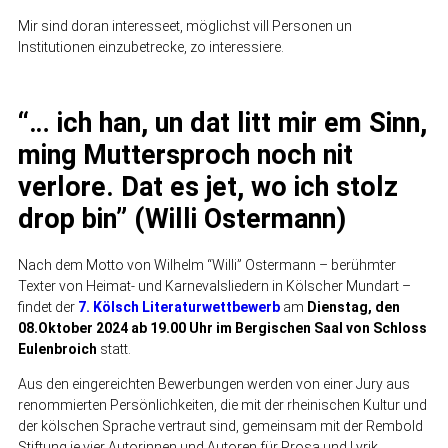
Mir sind doran interesseet, möglichst vill Personen un
Institutionen einzubetrecke, zo interessiere.
“… ich han, un dat litt mir em Sinn,
ming Muttersproch noch nit
verlore. Dat es jet, wo ich stolz
drop bin” (Willi Ostermann)
Nach dem Motto von Wilhelm “Willi” Ostermann – berühmter
Texter von Heimat- und Karnevalsliedern in Kölscher Mundart –
findet der
7. Kölsch Literaturwettbewerb
am
Dienstag, den
08.Oktober 2024 ab 19.00 Uhr im Bergischen Saal von Schloss
Eulenbroich
statt.
Aus den eingereichten Bewerbungen werden von einer Jury aus
renommierten Persönlichkeiten, die mit der rheinischen Kultur und
der kölschen Sprache vertraut sind, gemeinsam mit der Rembold
Stiftung je vier Autorinnen und Autoren für Prosa und Lyrik