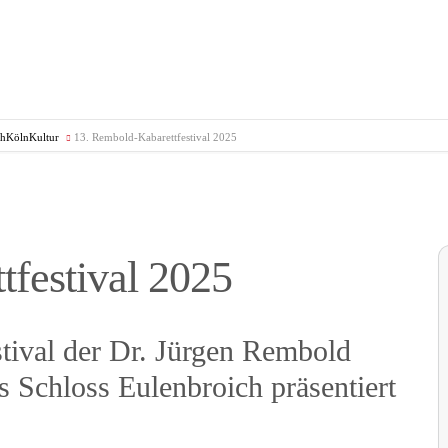
thKölnKultur
13. Rembold-Kabarettfestival 2025
festival 2025
stival der Dr. Jürgen Rembold
s Schloss Eulenbroich präsentiert