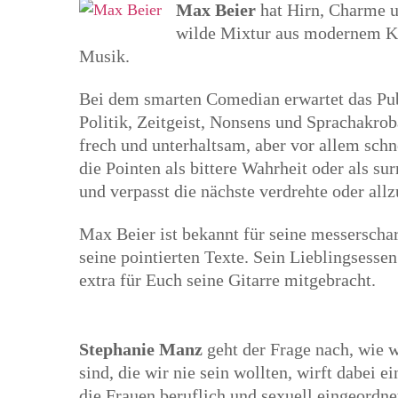
Max Beier
hat Hirn, Charme un
wilde Mixtur aus modernem Ka
Musik.
Bei dem smarten Comedian erwartet das Pub
Politik, Zeitgeist, Nonsens und Sprachakro
frech und unterhaltsam, aber vor allem sch
die Pointen als bittere Wahrheit oder als sur
und verpasst die nächste verdrehte oder all
Max Beier ist bekannt für seine messersch
seine pointierten Texte. Sein Lieblingsessen
extra für Euch seine Gitarre mitgebracht.
Stephanie Manz
geht der Frage nach, wie w
sind, die wir nie sein wollten, wirft dabei e
die Frauen beruflich und sexuell eingeordn