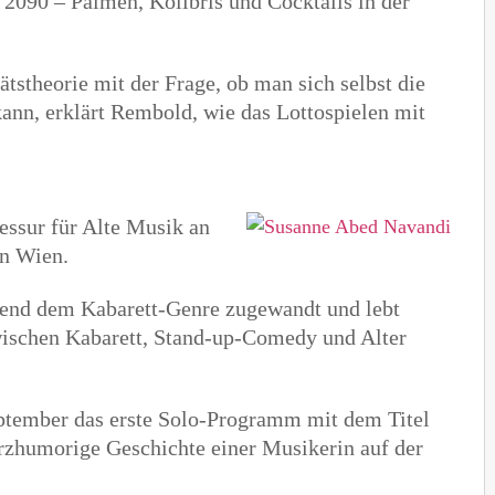
r 2090 – Palmen, Kolibris und Cocktails in der
ätstheorie mit der Frage, ob man sich selbst die
kann, erklärt Rembold, wie das Lottospielen mit
essur für Alte Musik an
in Wien.
schend dem Kabarett-Genre zugewandt und lebt
wischen Kabarett, Stand-up-Comedy und Alter
ptember das erste Solo-Programm mit dem Titel
arzhumorige Geschichte einer Musikerin auf der