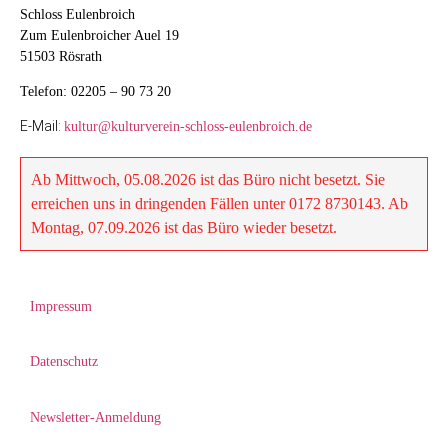
Schloss Eulenbroich
Zum Eulenbroicher Auel 19
Sollten Sie unseren E-Mail-Newsletter
51503 Rösrath
nicht mehr beziehen wollen, so finden
Sie im Fussbereich eines jeden
Telefon: 02205 – 90 73 20
Newsletters einen Abmelde-Link, mit
E-Mail:
kultur@kulturverein-schloss-eulenbroich.de
dem Sie Ihre E-Mail-Adresse jederzeit
wieder aus der Newsletter-Empfänger-
Datenbank austragen können. Sobald
Ab Mittwoch, 05.08.2026 ist das Büro nicht besetzt. Sie
Sie die Abmeldung vornehmen, wird
erreichen uns in dringenden Fällen unter 0172 8730143. Ab
Ihre E-Mail-Adresse vollständig und
Montag, 07.09.2026 ist das Büro wieder besetzt.
unwiderruflich aus der Empfänger-
Datenbank gelöscht und Sie erhalten
keine weiteren Newsletter von uns.
Wir speichern und verwahren keinerlei
Impressum
Kopien der Datenbank.
Datenschutz
Newsletter-Anmeldung