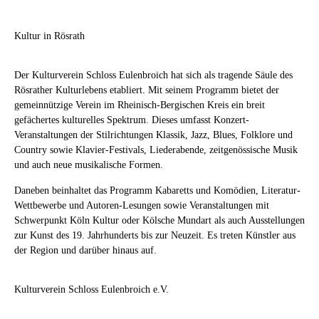
E-Mail-Adresse außer an unseren E-
Kulturvereins. Möchten Sie ebenfalls
Mail-Dienstleister
Brevo (vormals:
informiert werden, dann tragen Sie
Sendinblue / Newsletter2Go)
unter
Kultur in Rösrath
Ihre E-Mail-Adresse bitte in das oben
keinen Umständen an sonstige Dritte
angegebene Feld ein und klicken
weitergegeben wird und ausnahmslos
anschließend auf
Absenden
.
Der Kulturverein Schloss Eulenbroich hat sich als tragende Säule des
für den Versand unseres Newsletters
Rösrather Kulturlebens etabliert. Mit seinem Programm bietet der
an Sie verwendet werden wird (sowie
Um Missbrauch vorzubeugen, erhalten
gemeinnützige Verein im Rheinisch-Bergischen Kreis ein breit
gegebenenfalls – sofern Sie Mitglied
Sie unmittelbar nach Ihrer Anmeldung
gefächertes kulturelles Spektrum. Dieses umfasst Konzert-
im Kulturverein sind – für die
für unseren Newsletter eine E-Mail an
Veranstaltungen der Stilrichtungen Klassik, Jazz, Blues, Folklore und
Übermittlung von Mitteilungen
die von Ihnen angegebene E-Mail-
Country sowie Klavier-Festivals, Liederabende, zeitgenössische Musik
unseren Verein betreffend). Die
Adresse, in der Sie Ihre Registrierung
und auch neue musikalische Formen.
Empfänger-Datenbank für unseren E-
bitte bestätigen. Erst nach erfolgter
Daneben beinhaltet das Programm Kabaretts und Komödien, Literatur-
Mail-Newsletter wird bei unserem E-
Bestätigung Ihrer Registrierung wird
Wettbewerbe und Autoren-Lesungen sowie Veranstaltungen mit
Mail-Dienstleister Brevo (vormals:
Ihre E-Mail-Adresse in unseren
Schwerpunkt Köln Kultur oder Kölsche Mundart als auch Ausstellungen
Sendinblue/Newsletter2Go) gehostet.
Verteiler aufgenommen. Mittels dieser
zur Kunst des 19. Jahrhunderts bis zur Neuzeit. Es treten Künstler aus
Die Server und Datenbanken des
2-Schritt-Authentifizierung schliessen
der Region und darüber hinaus auf.
Anbieters befinden sich ausnahmslos
wir eine missbräuchliche Nutzung
in der EU. Informationen zur
Ihrer E-Mail-Adresse durch Dritte
Sicherheit der Empfänger-Daten
Kulturverein Schloss Eulenbroich e.V.
kategorisch aus.
können Sie hier einsehen:
Wo werden
die Empfängerdaten gespeichert
.