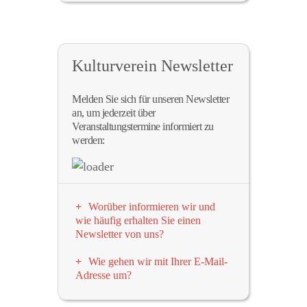
Kulturverein Newsletter
Melden Sie sich für unseren Newsletter
an, um jederzeit über
Veranstaltungstermine informiert zu
werden:
Worüber informieren wir und
wie häufig erhalten Sie einen
Newsletter von uns?
Wir informieren in regelmässigen
Wie gehen wir mit Ihrer E-Mail-
Abständen – etwa 1-2x pro Monat –
Adresse um?
per E-Mail-Newsletter über
Wir versichern ausdrücklich, dass ihre
Veranstaltungen und Termine des