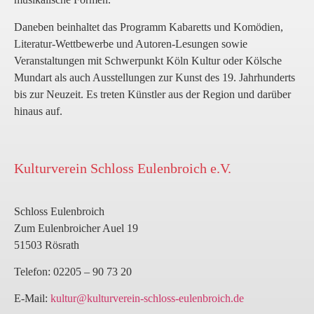
in der EU. Informationen zur
Ihrer E-Mail-Adresse durch Dritte
Sicherheit der Empfänger-Daten
Daneben beinhaltet das Programm Kabaretts und Komödien,
kategorisch aus.
können Sie hier einsehen:
Wo werden
Literatur-Wettbewerbe und Autoren-Lesungen sowie
die Empfängerdaten gespeichert
.
Veranstaltungen mit Schwerpunkt Köln Kultur oder Kölsche
Mundart als auch Ausstellungen zur Kunst des 19. Jahrhunderts
Sollten Sie unseren E-Mail-Newsletter
bis zur Neuzeit. Es treten Künstler aus der Region und darüber
nicht mehr beziehen wollen, so finden
hinaus auf.
Sie im Fussbereich eines jeden
Newsletters einen Abmelde-Link, mit
dem Sie Ihre E-Mail-Adresse jederzeit
wieder aus der Newsletter-Empfänger-
Kulturverein Schloss Eulenbroich e.V.
Datenbank austragen können. Sobald
Sie die Abmeldung vornehmen, wird
Ihre E-Mail-Adresse vollständig und
Schloss Eulenbroich
unwiderruflich aus der Empfänger-
Zum Eulenbroicher Auel 19
Datenbank gelöscht und Sie erhalten
51503 Rösrath
keine weiteren Newsletter von uns.
Wir speichern und verwahren keinerlei
Telefon: 02205 – 90 73 20
Kopien der Datenbank.
E-Mail:
kultur@kulturverein-schloss-eulenbroich.de