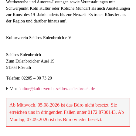
Wettbewerbe und Autoren-Lesungen sowie Veranstaltungen mit
Mail-Dienstleister Brevo (vormals:
Ihre E-Mail-Adresse in unseren
Schwerpunkt Köln Kultur oder Kölsche Mundart als auch Ausstellungen
Sendinblue/Newsletter2Go) gehostet.
Verteiler aufgenommen. Mittels dieser
zur Kunst des 19. Jahrhunderts bis zur Neuzeit. Es treten Künstler aus
Die Server und Datenbanken des
2-Schritt-Authentifizierung schliessen
der Region und darüber hinaus auf.
Anbieters befinden sich ausnahmslos
wir eine missbräuchliche Nutzung
in der EU. Informationen zur
Ihrer E-Mail-Adresse durch Dritte
Sicherheit der Empfänger-Daten
Kulturverein Schloss Eulenbroich e.V.
kategorisch aus.
können Sie hier einsehen:
Wo werden
die Empfängerdaten gespeichert
.
Schloss Eulenbroich
Zum Eulenbroicher Auel 19
Sollten Sie unseren E-Mail-Newsletter
51503 Rösrath
nicht mehr beziehen wollen, so finden
Sie im Fussbereich eines jeden
Telefon: 02205 – 90 73 20
Newsletters einen Abmelde-Link, mit
E-Mail:
kultur@kulturverein-schloss-eulenbroich.de
dem Sie Ihre E-Mail-Adresse jederzeit
wieder aus der Newsletter-Empfänger-
Datenbank austragen können. Sobald
Ab Mittwoch, 05.08.2026 ist das Büro nicht besetzt. Sie
Sie die Abmeldung vornehmen, wird
erreichen uns in dringenden Fällen unter 0172 8730143. Ab
Ihre E-Mail-Adresse vollständig und
Montag, 07.09.2026 ist das Büro wieder besetzt.
unwiderruflich aus der Empfänger-
Datenbank gelöscht und Sie erhalten