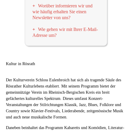
Worüber informieren wir und
wie häufig erhalten Sie einen
Newsletter von uns?
Wir informieren in regelmässigen
Wie gehen wir mit Ihrer E-Mail-
Abständen – etwa 1-2x pro Monat –
Adresse um?
per E-Mail-Newsletter über
Wir versichern ausdrücklich, dass ihre
Veranstaltungen und Termine des
E-Mail-Adresse außer an unseren E-
Kulturvereins. Möchten Sie ebenfalls
Mail-Dienstleister
Brevo (vormals:
informiert werden, dann tragen Sie
Sendinblue / Newsletter2Go)
unter
Kultur in Rösrath
Ihre E-Mail-Adresse bitte in das oben
keinen Umständen an sonstige Dritte
angegebene Feld ein und klicken
weitergegeben wird und ausnahmslos
anschließend auf
Absenden
.
Der Kulturverein Schloss Eulenbroich hat sich als tragende Säule des
für den Versand unseres Newsletters
Rösrather Kulturlebens etabliert. Mit seinem Programm bietet der
an Sie verwendet werden wird (sowie
Um Missbrauch vorzubeugen, erhalten
gemeinnützige Verein im Rheinisch-Bergischen Kreis ein breit
gegebenenfalls – sofern Sie Mitglied
Sie unmittelbar nach Ihrer Anmeldung
gefächertes kulturelles Spektrum. Dieses umfasst Konzert-
im Kulturverein sind – für die
für unseren Newsletter eine E-Mail an
Veranstaltungen der Stilrichtungen Klassik, Jazz, Blues, Folklore und
Übermittlung von Mitteilungen
die von Ihnen angegebene E-Mail-
Country sowie Klavier-Festivals, Liederabende, zeitgenössische Musik
unseren Verein betreffend). Die
Adresse, in der Sie Ihre Registrierung
und auch neue musikalische Formen.
Empfänger-Datenbank für unseren E-
bitte bestätigen. Erst nach erfolgter
Daneben beinhaltet das Programm Kabaretts und Komödien, Literatur-
Mail-Newsletter wird bei unserem E-
Bestätigung Ihrer Registrierung wird