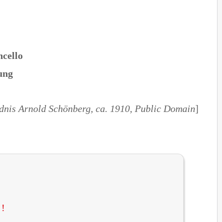
ncello
ung
ldnis Arnold Schönberg, ca. 1910, Public Domain
]
!