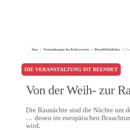
Start
Veranstaltungen des Kulturvereins
RösrathKölnKultur
Von
DIE VERANSTALTUNG IST BEENDET
Von der Weih- zur R
Die Raunächte sind die Nächte um d
… denen im europäischen Brauchtu
wird.