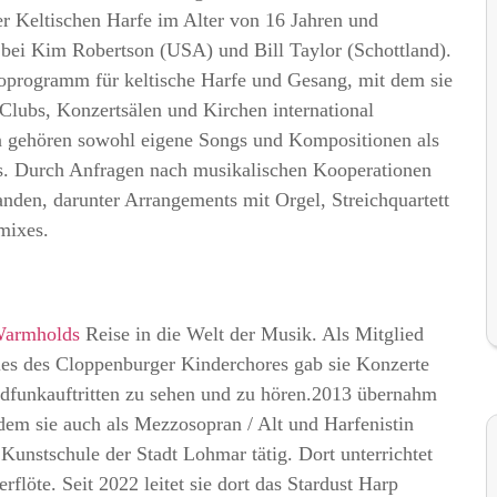
der Keltischen Harfe im Alter von 16 Jahren und
. bei Kim Robertson (USA) und Bill Taylor (Schottland).
oloprogramm für keltische Harfe und Gesang, mit dem sie
Clubs, Konzertsälen und Kirchen international
in gehören sowohl eigene Songs und Kompositionen als
es. Durch Anfragen nach musikalischen Kooperationen
anden, darunter Arrangements mit Orgel, Streichquartett
mixes.
Warmholds
Reise in die Welt der Musik. Als Mitglied
les des Cloppenburger Kinderchores gab sie Konzerte
dfunkauftritten zu sehen und zu hören.2013 übernahm
dem sie auch als Mezzosopran / Alt und Harfenistin
 Kunstschule der Stadt Lohmar tätig. Dort unterrichtet
rflöte. Seit 2022 leitet sie dort das Stardust Harp