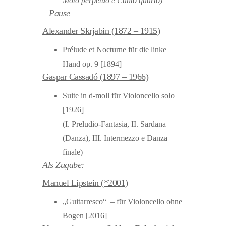
Moto perpetuo e Canto quarto)
– Pause –
Alexander Skrjabin (1872 – 1915)
Prélude et Nocturne für die linke
Hand op. 9 [1894]
Gaspar Cassadó (1897 – 1966)
Suite in d-moll für Violoncello solo
[1926]
(I. Preludio-Fantasia, II. Sardana
(Danza), III. Intermezzo e Danza
finale)
Als Zugabe:
Manuel Lipstein (*2001)
„Guitarresco“ – für Violoncello ohne
Bogen [2016]