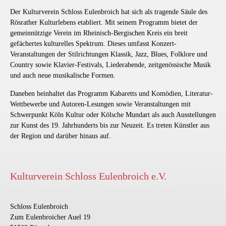
im Kulturverein sind – für die
für unseren Newsletter eine E-Mail an
Der Kulturverein Schloss Eulenbroich hat sich als tragende Säule des
Übermittlung von Mitteilungen
die von Ihnen angegebene E-Mail-
Rösrather Kulturlebens etabliert. Mit seinem Programm bietet der
unseren Verein betreffend). Die
Adresse, in der Sie Ihre Registrierung
gemeinnützige Verein im Rheinisch-Bergischen Kreis ein breit
Empfänger-Datenbank für unseren E-
bitte bestätigen. Erst nach erfolgter
gefächertes kulturelles Spektrum. Dieses umfasst Konzert-
Mail-Newsletter wird bei unserem E-
Bestätigung Ihrer Registrierung wird
Veranstaltungen der Stilrichtungen Klassik, Jazz, Blues, Folklore und
Mail-Dienstleister Brevo (vormals:
Ihre E-Mail-Adresse in unseren
Country sowie Klavier-Festivals, Liederabende, zeitgenössische Musik
Sendinblue/Newsletter2Go) gehostet.
Verteiler aufgenommen. Mittels dieser
und auch neue musikalische Formen.
Die Server und Datenbanken des
2-Schritt-Authentifizierung schliessen
Anbieters befinden sich ausnahmslos
Daneben beinhaltet das Programm Kabaretts und Komödien, Literatur-
wir eine missbräuchliche Nutzung
in der EU. Informationen zur
Wettbewerbe und Autoren-Lesungen sowie Veranstaltungen mit
Ihrer E-Mail-Adresse durch Dritte
Sicherheit der Empfänger-Daten
Schwerpunkt Köln Kultur oder Kölsche Mundart als auch Ausstellungen
kategorisch aus.
können Sie hier einsehen:
Wo werden
zur Kunst des 19. Jahrhunderts bis zur Neuzeit. Es treten Künstler aus
die Empfängerdaten gespeichert
.
der Region und darüber hinaus auf.
Sollten Sie unseren E-Mail-Newsletter
nicht mehr beziehen wollen, so finden
Kulturverein Schloss Eulenbroich e.V.
Sie im Fussbereich eines jeden
Newsletters einen Abmelde-Link, mit
dem Sie Ihre E-Mail-Adresse jederzeit
Schloss Eulenbroich
wieder aus der Newsletter-Empfänger-
Zum Eulenbroicher Auel 19
Datenbank austragen können. Sobald