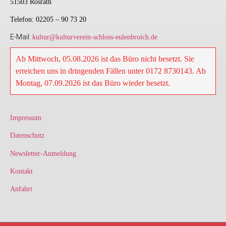
51503 Rösrath
Sie die Abmeldung vornehmen, wird
Telefon: 02205 – 90 73 20
Ihre E-Mail-Adresse vollständig und
unwiderruflich aus der Empfänger-
E-Mail:
kultur@kulturverein-schloss-eulenbroich.de
Datenbank gelöscht und Sie erhalten
keine weiteren Newsletter von uns.
Ab Mittwoch, 05.08.2026 ist das Büro nicht besetzt. Sie
Wir speichern und verwahren keinerlei
erreichen uns in dringenden Fällen unter 0172 8730143. Ab
Kopien der Datenbank.
Montag, 07.09.2026 ist das Büro wieder besetzt.
Impressum
Datenschutz
Newsletter-Anmeldung
Kontakt
Anfahrt