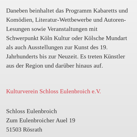
Sollten Sie unseren E-Mail-Newsletter
nicht mehr beziehen wollen, so finden
Daneben beinhaltet das Programm Kabaretts und
Sie im Fussbereich eines jeden
Komödien, Literatur-Wettbewerbe und Autoren-
Newsletters einen Abmelde-Link, mit
Lesungen sowie Veranstaltungen mit
dem Sie Ihre E-Mail-Adresse jederzeit
wieder aus der Newsletter-Empfänger-
Schwerpunkt Köln Kultur oder Kölsche Mundart
Datenbank austragen können. Sobald
als auch Ausstellungen zur Kunst des 19.
Sie die Abmeldung vornehmen, wird
Ihre E-Mail-Adresse vollständig und
Jahrhunderts bis zur Neuzeit. Es treten Künstler
unwiderruflich aus der Empfänger-
aus der Region und darüber hinaus auf.
Datenbank gelöscht und Sie erhalten
keine weiteren Newsletter von uns.
Wir speichern und verwahren keinerlei
Kopien der Datenbank.
Kulturverein Schloss Eulenbroich e.V.
Schloss Eulenbroich
Zum Eulenbroicher Auel 19
51503 Rösrath