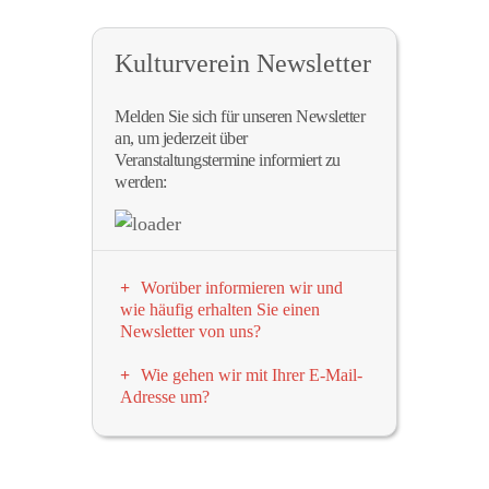
Kulturverein Newsletter
Melden Sie sich für unseren Newsletter
an, um jederzeit über
Veranstaltungstermine informiert zu
werden:
Worüber informieren wir und
wie häufig erhalten Sie einen
Newsletter von uns?
Wir informieren in regelmässigen
Wie gehen wir mit Ihrer E-Mail-
Abständen – etwa 1-2x pro Monat –
Adresse um?
per E-Mail-Newsletter über
Wir versichern ausdrücklich, dass ihre
Veranstaltungen und Termine des
E-Mail-Adresse außer an unseren E-
Kulturvereins. Möchten Sie ebenfalls
Mail-Dienstleister
Brevo (vormals:
informiert werden, dann tragen Sie